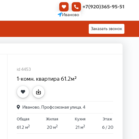
+7(920)365-95-51
Иваново
Заказать звонок
id 4453
1-комн. квартира 61.2м²
Иваново, Профсоюзная улица, 4
Общая
Жилая
Кухня
Этаж
2
2
2
61.2 м
20 м
21 м
6 / 20