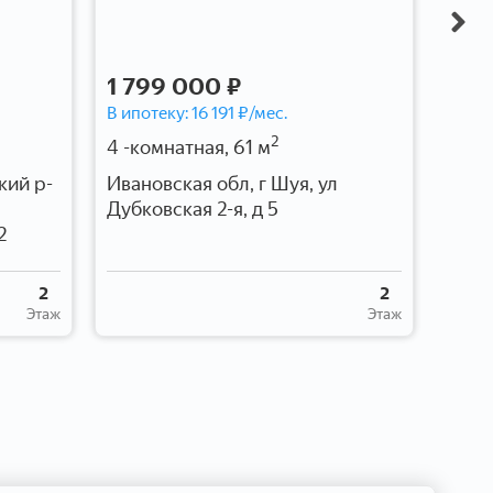
1 799 000 ₽
7 3
В ипотеку:
16 191
₽/мес.
В ипо
2
4 -комнатная, 61 м
1 -ко
кий р-
Ивановская обл, г Шуя, ул
Иван
Дубковская 2-я, д 5
6
2
2
2
Этаж
Этаж