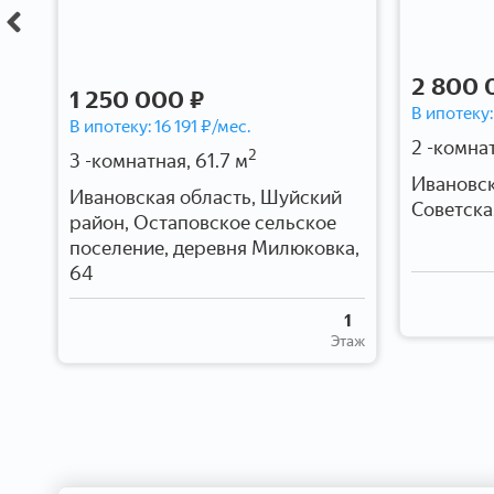
2 800 
1 250 000 ₽
В ипотеку
В ипотеку:
16 191
₽/мес.
2 -комнат
2
3 -комнатная, 61.7 м
Ивановск
Ивановская область, Шуйский
Советска
район, Остаповское сельское
поселение, деревня Милюковка,
64
9
таж
1
Этаж