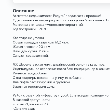
Описание
Агентство недвижимости Радуга" предлагает к продаже!
Однокомнатная квартира, расположенную на 6-ом этаже 20-ти 
Материал стен дома –монолитно-кирпичный.
Год постройки – 2020.
Квартира не угловая.
Общая площадь квартиры: 61,2 кв.м.
Жилая площадь: 20 кв.м.
Площадь кухни: 21 кв.м.
Санузел совмещенный.
ЖК Шереметевская миля, дизайнерский ремонт в квартире.
Индивидуальное отопление котел Baxi, кондиционер в комнат
Имеется гардеробная.
Окна квартиры выходят на улицу, есть балкон.
Два лифта пассажирский и грузовой.
Закрытая территория дома.
Район с развитой инфраструктурой. Есть все для полноценно
В шаговой доступности:
• Лицей 21,гимназия 23
• Детские сады