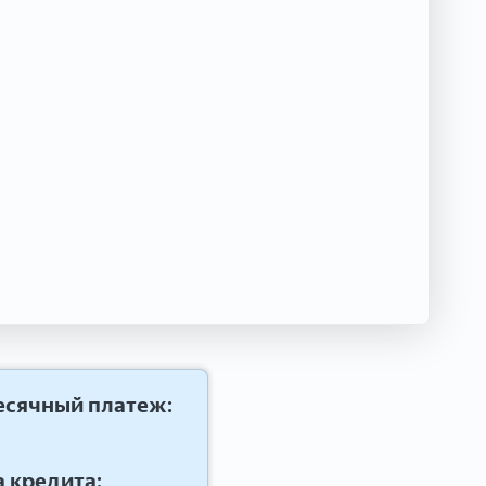
сячный платеж:
 кредита: