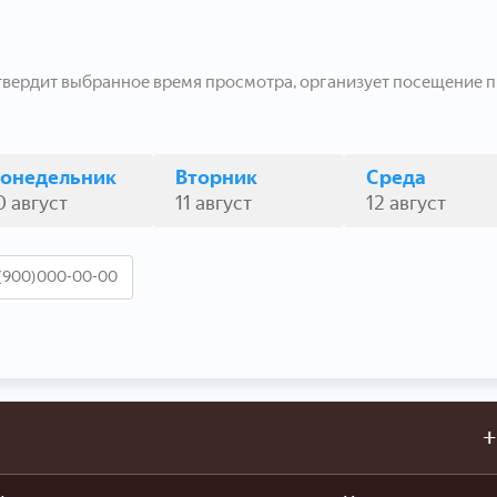
твердит выбранное время просмотра, организует посещение п
онедельник
Вторник
Среда
0 август
11 август
12 август
+