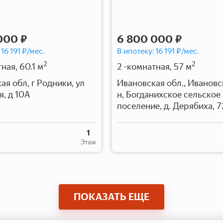
000 ₽
6 800 000 ₽
:
16 191
₽/мес.
В ипотеку:
16 191
₽/мес.
2
2
ная, 60.1 м
2 -комнатная, 57 м
ая обл, г Родники, ул
Ивановская обл., Ивановс
я, д 10А
н, Богданихское сельское
поселение, д. Дерябиха, 7
1
Этаж
ПОКАЗАТЬ ЕЩЕ